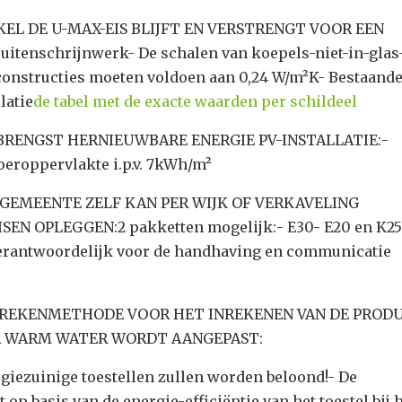
KEL DE U-MAX-EIS BLIJFT EN VERSTRENGT VOOR EEN
itenschrijnwerk- De schalen van koepels-niet-in-glas-
onstructies moeten voldoen aan 0,24 W/m²K- Bestaand
latie
de tabel met de exacte waarden per schildeel
PBRENGST HERNIEUWBARE ENERGIE PV-INSTALLATIE:-
oeroppervlakte i.p.v. 7kWh/m²
E GEMEENTE ZELF KAN PER WIJK OF VERKAVELING
SEN OPLEGGEN:2 pakketten mogelijk:- E30- E20 en K2
verantwoordelijk voor de handhaving en communicatie
E REKENMETHODE VOOR HET INREKENEN VAN DE PROD
IR WARM WATER WORDT AANGEPAST:
rgiezuinige toestellen zullen worden beloond!- De
op basis van de energie-efficiëntie van het toestel bij 