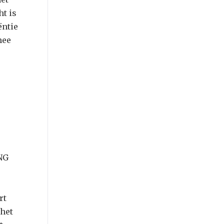
ht is
ëntie
mee
NG
rt
 het