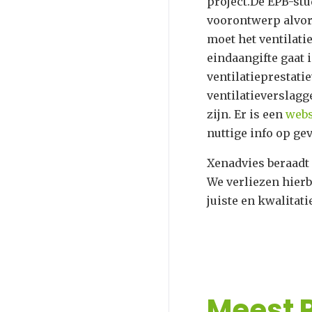
project.De EPB-st
voorontwerp alvore
moet het ventilati
eindaangifte gaat 
ventilatieprestati
ventilatieverslag
zijn. Er is een
webs
nuttige info op g
Xenadvies beraadt
We verliezen hierb
juiste en kwalitati
Meest 