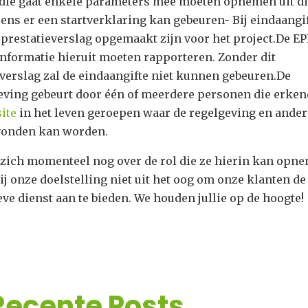
udie gaat enkele parameters mee moeten opnemen uit di
ns er een startverklaring kan gebeuren- Bij eindaangi
eprestatieverslag opgemaakt zijn voor het project.De EP
informatie hieruit moeten rapporteren. Zonder dit
everslag zal de eindaangifte niet kunnen gebeuren.De
geving gebeurt door één of meerdere personen die erken
ite
in het leven geroepen waar de regelgeving en ander
evonden kan worden.
 zich momenteel nog over de rol die ze hierin kan opn
ij onze doelstelling niet uit het oog om onze klanten de
eve dienst aan te bieden. We houden jullie op de hoogte!
Recente Posts