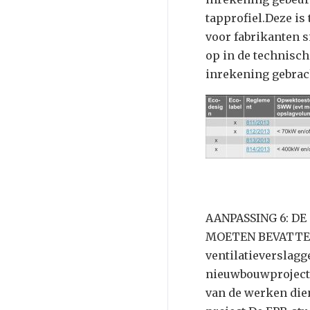
tapprofiel.Deze is 
voor fabrikanten si
op in de technisch
inrekening gebra
AANPASSING 6: D
MOETEN BEVATTE
ventilatieverslagg
nieuwbouwprojecten
van de werken dien