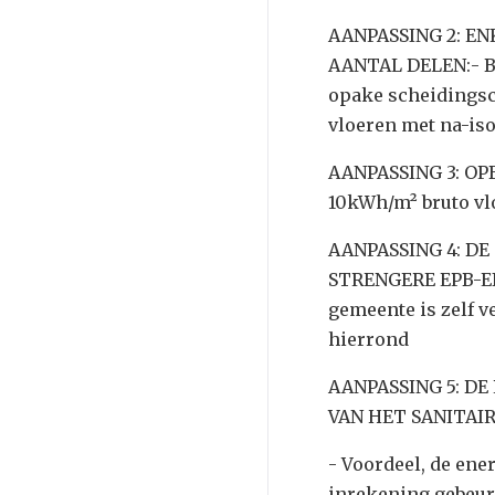
AANPASSING 2: EN
AANTAL DELEN:- Bu
opake scheidingsc
vloeren met na-iso
AANPASSING 3: O
10kWh/m² bruto vl
AANPASSING 4: D
STRENGERE EPB-EI
gemeente is zelf 
hierrond
AANPASSING 5: D
VAN HET SANITA
- Voordeel, de ene
inrekening gebeurt 