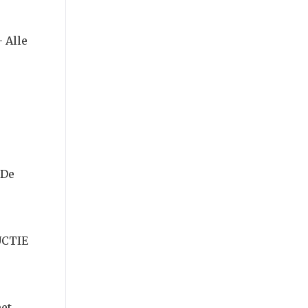
 Alle
e
5De
UCTIE
het