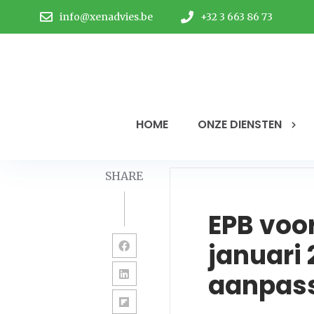
info@xenadvies.be
+32 3 663 86 73
HOME
ONZE DIENSTEN
SHARE
EPB voo
januari 
aanpass