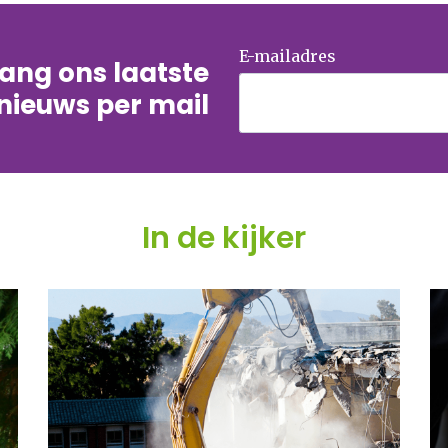
E-mailadres
tvang ons laatste
nieuws per mail
In de kijker