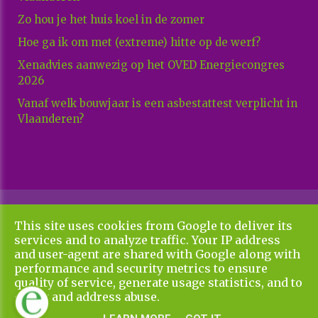
Zo hou je het huis koel in de zomer
Hoe ga ik om met (extreme) hitte op de werf?
Xenadvies aanwezig op het OVED Energiecongres
2026
Vanaf welk bouwjaar is een asbestattest verplicht in
Vlaanderen?
Copyright All Rights Reserved © 2026 Xenadvies
This site uses cookies from Google to deliver its
Algemene voorwaarden en privacy policy
services and to analyze traffic. Your IP address
UP-TO-DATE WebDesign
and user-agent are shared with Google along with
performance and security metrics to ensure
quality of service, generate usage statistics, and to
detect and address abuse.