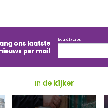
E-mailadres
tvang ons laatste
nieuws per mail
In de kijker