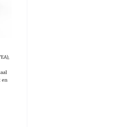
EA),
aal
t en