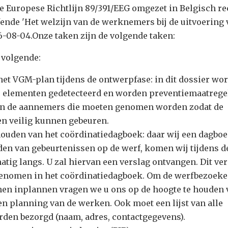
e Europese Richtlijn 89/391/EEG omgezet in Belgisch re
fende 'Het welzijn van de werknemers bij de uitvoering
6-08-04.Onze taken zijn de volgende taken:
 volgende:
t VGM-plan tijdens de ontwerpfase: in dit dossier wo
le elementen gedetecteerd en worden preventiemaatrege
an de aannemers die moeten genomen worden zodat de
 veilig kunnen gebeuren.
ouden van het coördinatiedagboek: daar wij een dagbo
en van gebeurtenissen op de werf, komen wij tijdens d
tig langs. U zal hiervan een verslag ontvangen. Dit ve
enomen in het coördinatiedagboek. Om de werfbezoek
nen inplannen vragen we u ons op de hoogte te houden 
en planning van de werken. Ook moet een lijst van alle
den bezorgd (naam, adres, contactgegevens).