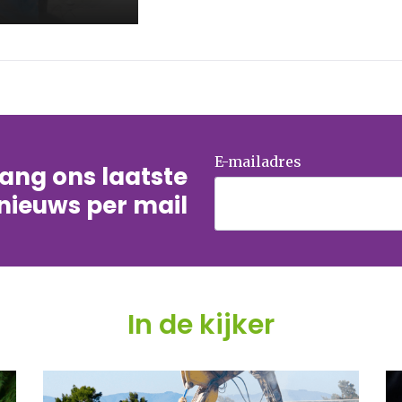
E-mailadres
tvang ons laatste
nieuws per mail
In de kijker