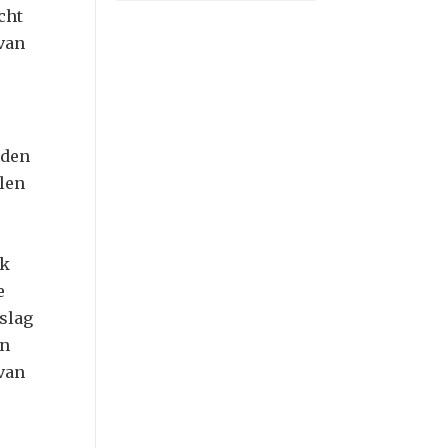
cht
 van
rden
len
ek
e
rslag
en
van