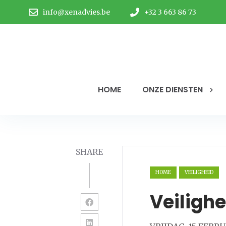
info@xenadvies.be
+32 3 663 86 73
HOME
ONZE DIENSTEN
SHARE
HOME
VEILIGHEID
Veiligh