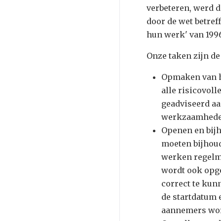
verbeteren, werd d
door de wet betref
hun werk' van 199
Onze taken zijn de
Opmaken van he
alle risicovol
geadviseerd a
werkzaamheden
Openen en bijh
moeten bijhoud
werken regelma
wordt ook opg
correct te kun
de startdatum 
aannemers wor