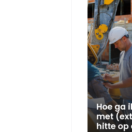
Hoe ga 
met (ex
hitte op