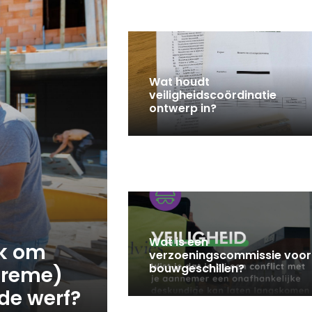
Wat houdt
veiligheidscoördinatie
ontwerp in?
Wat is een
ik om
verzoeningscommissie voor
bouwgeschillen?
treme)
 de werf?