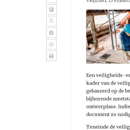
VRIJDAG, 15 FEBRU
Een veiligheids- 
kader van de veili
gebaseerd op de b
bijhorende meetsta
ontwerpfase. Indie
document zo nodig
Teneinde de veili