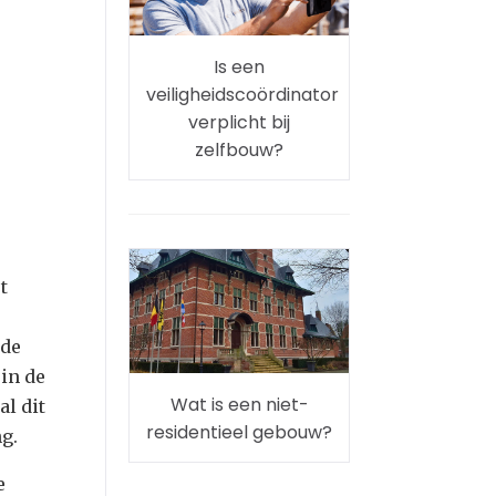
Is een
veiligheidscoördinator
verplicht bij
zelfbouw?
t
 de
in de
Wat is een niet-
l dit
residentieel gebouw?
g.
e