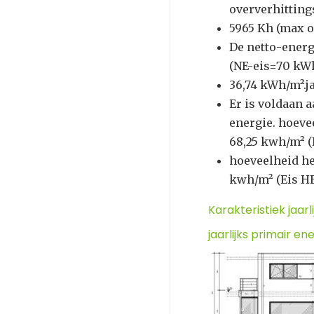
oververhitting
5965 Kh (max o
De netto-energ
(NE-eis=70 kWh
36,74 kWh/m².j
Er is voldaan
energie. hoeve
68,25 kwh/m² (
hoeveelheid he
kwh/m² (Eis H
Karakteristiek jaar
jaarlijks primair 