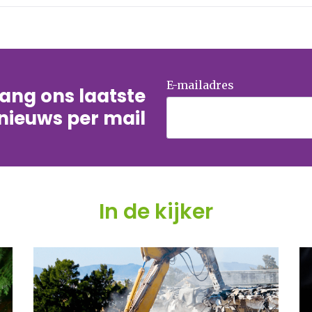
E-mailadres
tvang ons laatste
nieuws per mail
In de kijker