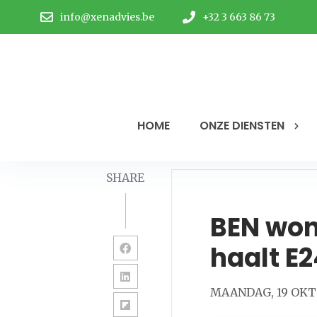
info@xenadvies.be
+32 3 663 86 73
HOME
ONZE DIENSTEN
SHARE
BEN won
haalt E2
MAANDAG, 19 OKT