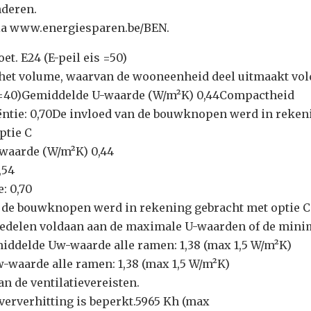
deren.
ia www.energiesparen.be/BEN.
oet. E24 (E-peil eis =50)
 het volume, waarvan de wooneenheid deel uitmaakt vol
is=40)Gemiddelde U-waarde (W/m²K) 0,44Compactheid
ëntie: 0,70De invloed van de bouwknopen werd in reken
ptie C
waarde (W/m²K) 0,44
,54
: 0,70
 de bouwknopen werd in rekening gebracht met optie C
iedelen voldaan aan de maximale U-waarden of de mini
ddelde Uw-waarde alle ramen: 1,38 (max 1,5 W/m²K)
waarde alle ramen: 1,38 (max 1,5 W/m²K)
an de ventilatievereisten.
oververhitting is beperkt.5965 Kh (max