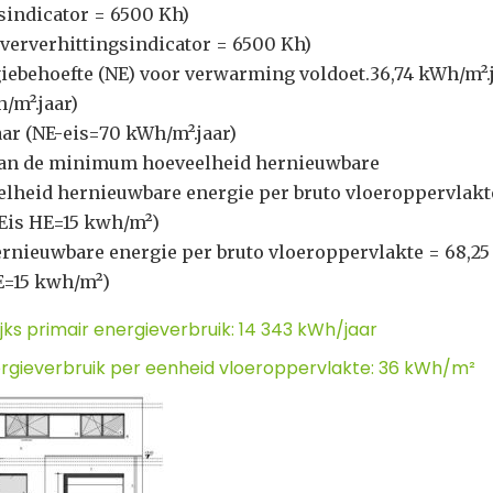
sindicator = 6500 Kh)
ververhittingsindicator = 6500 Kh)
iebehoefte (NE) voor verwarming voldoet.36,74 kWh/m².
/m².jaar)
aar (NE-eis=70 kWh/m².jaar)
 aan de minimum hoeveelheid hernieuwbare
elheid hernieuwbare energie per bruto vloeroppervlakt
Eis HE=15 kwh/m²)
rnieuwbare energie per bruto vloeroppervlakte = 68,25
E=15 kwh/m²)
lijks primair energieverbruik: 14 343 kWh/jaar
energieverbruik per eenheid vloeroppervlakte: 36 kWh/m²