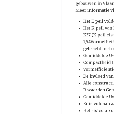
gebouwen in Vlaan
Meer informatie v
Het E-peil vold
Het K-peil van
K37 (K-peil e
1,54Vormeffici
gebracht met o
Gemiddelde U-
Compactheid 1
Vormefficiëntie
De invloed van
Alle construct
R-waarden.Gemi
Gemiddelde Uw-
Er is voldaan a
Het risico op 