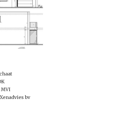
chaat
DK
u MVI
 Xenadvies bv