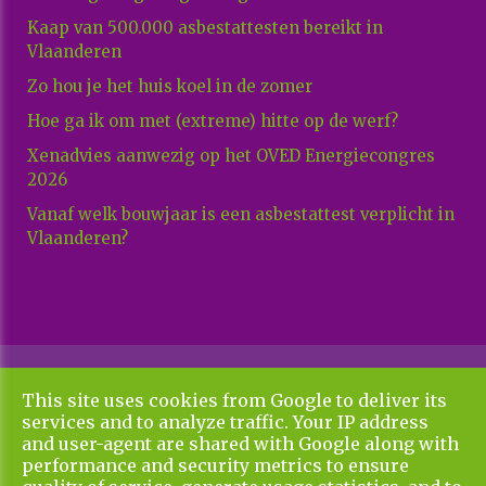
Kaap van 500.000 asbestattesten bereikt in
Vlaanderen
Zo hou je het huis koel in de zomer
Hoe ga ik om met (extreme) hitte op de werf?
Xenadvies aanwezig op het OVED Energiecongres
2026
Vanaf welk bouwjaar is een asbestattest verplicht in
Vlaanderen?
Copyright All Rights Reserved © 2026 Xenadvies
This site uses cookies from Google to deliver its
Algemene voorwaarden en privacy policy
services and to analyze traffic. Your IP address
UP-TO-DATE WebDesign
and user-agent are shared with Google along with
performance and security metrics to ensure