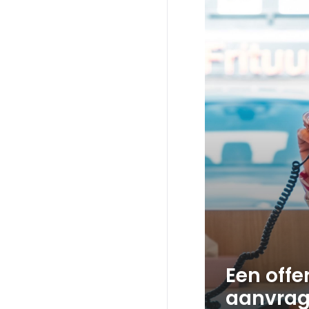
Een offe
aanvrag