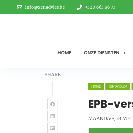
info@xenadvies.be
+32 3 663 86 73
HOME
ONZE DIENSTEN
SHARE
HOME
BENOVEREN
EPB-ver
MAANDAG, 23 MEI