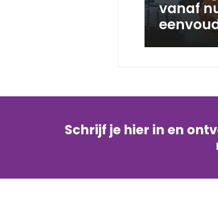
vanaf n
eenvoud
Schrijf je hier in en on