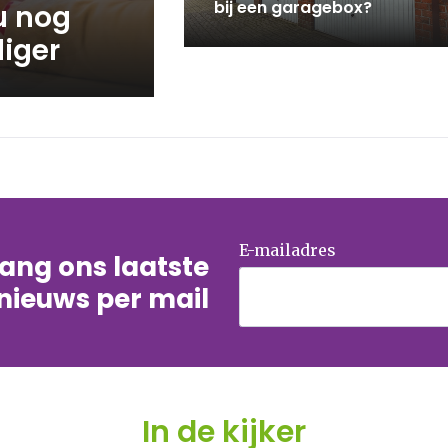
bij een garagebox?
u nog
iger
E-mailadres
tvang ons laatste
nieuws per mail
In de kijker