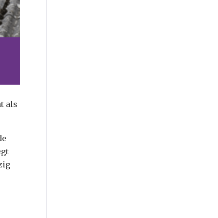
t als
de
egt
zig