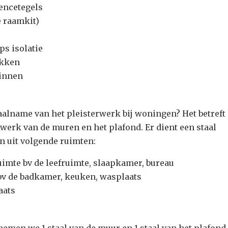
iencetegels
e raamkit)
ps isolatie
okken
binnen
aalname van het pleisterwerk bij woningen? Het betreft
werk van de muren en het plafond. Er dient een staal
 uit volgende ruimten:
ruimte bv de leefruimte, slaapkamer, bureau
 bv de badkamer, keuken, wasplaats
laats
nemen we 1 staal van de muur en 1 staal van het plafond,