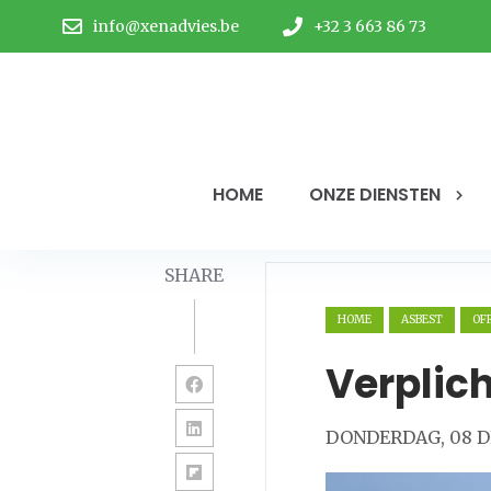
info@xenadvies.be
+32 3 663 86 73
HOME
ONZE DIENSTEN
SHARE
HOME
ASBEST
OF
Verplic
DONDERDAG, 08 D