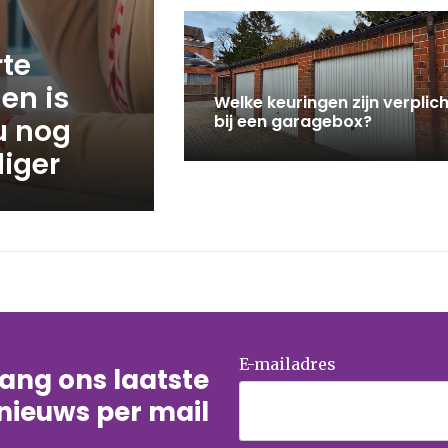
rte
en is
Welke keuringen zijn verplich
bij een garagebox?
u nog
iger
E-mailadres
tvang ons laatste
nieuws per mail