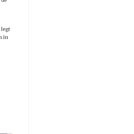
 legt
n in