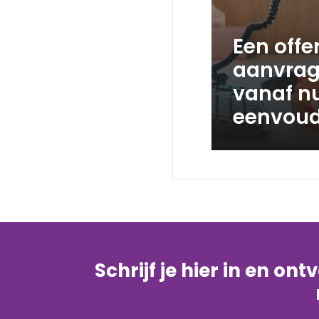
Een offe
aanvrag
vanaf n
eenvoud
Schrijf je hier in en on