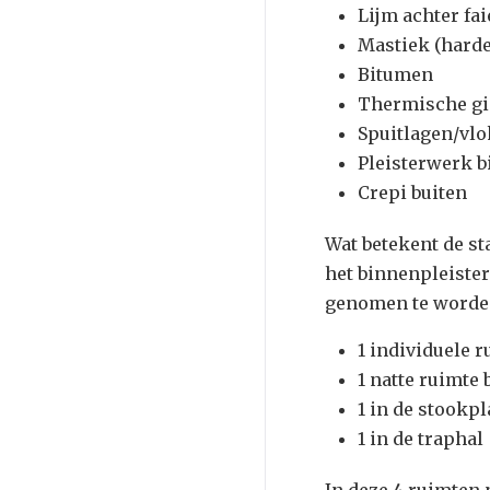
Lijm achter fa
Mastiek (hard
Bitumen
Thermische gi
Spuitlagen/vl
Pleisterwerk 
Crepi buiten
Wat betekent de st
het binnenpleister
genomen te worden
1 individuele 
1 natte ruimte
1 in de stookp
1 in de traphal
In deze 4 ruimten 