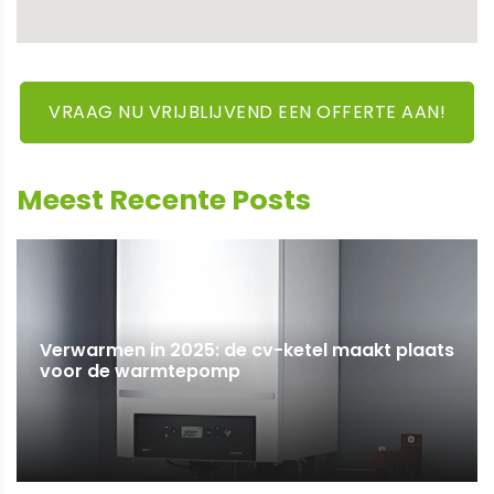
VRAAG NU VRIJBLIJVEND EEN OFFERTE AAN!
Meest Recente Posts
Verwarmen in 2025: de cv-ketel maakt plaats
voor de warmtepomp