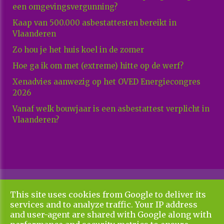
een omgevingsvergunning?
Kaap van 500.000 asbestattesten bereikt in
Vlaanderen
Zo hou je het huis koel in de zomer
Hoe ga ik om met (extreme) hitte op de werf?
Xenadvies aanwezig op het OVED Energiecongres
2026
Vanaf welk bouwjaar is een asbestattest verplicht in
Vlaanderen?
Copyright All Rights Reserved © 2026 Xenadvies
This site uses cookies from Google to deliver its
Algemene voorwaarden en privacy policy
services and to analyze traffic. Your IP address
UP-TO-DATE WebDesign
and user-agent are shared with Google along with