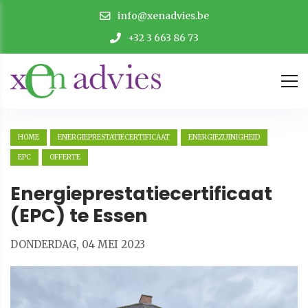
info@xenadvies.be
+32 3 663 86 73
HOME
ENERGIEPRESTATIECERTIFICAAT
ENERGIEZUINIGHEID
EPC
OFFERTE
Energieprestatiecertificaat
(EPC) te Essen
DONDERDAG, 04 MEI 2023