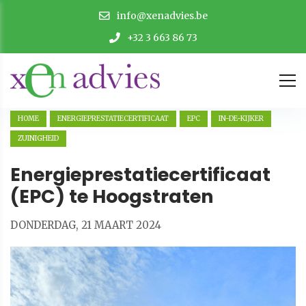
info@xenadvies.be
+32 3 663 86 73
HOME
ENERGIEPRESTATIECERTIFICAAT
EPC
IN-DE-KIJKER
ZUINIGHEID
Energieprestatiecertificaat
(EPC) te Hoogstraten
DONDERDAG, 21 MAART 2024