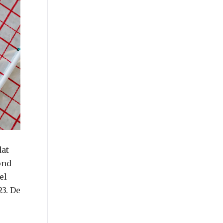
dat
ond
el
3. De