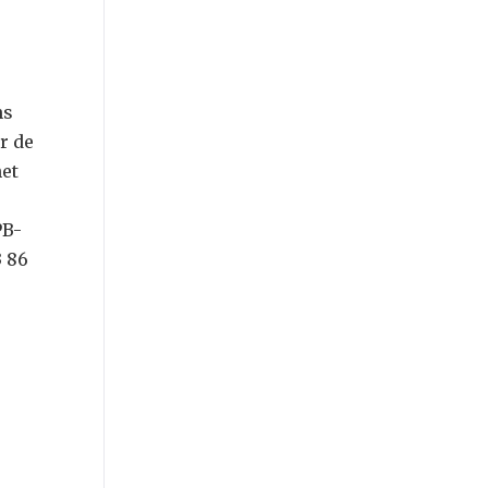
ns
r de
het
PB-
3 86