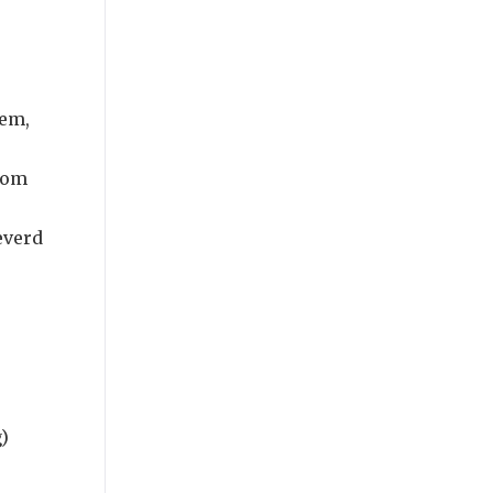
eem,
 om
everd
)