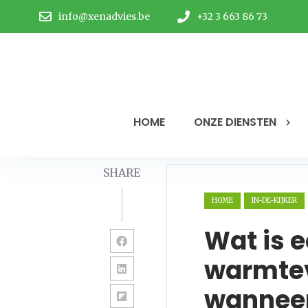
info@xenadvies.be
+32 3 663 86 73
HOME
ONZE DIENSTEN
SHARE
HOME
IN-DE-KIJKER
Wat is 
warmtev
wanneer 