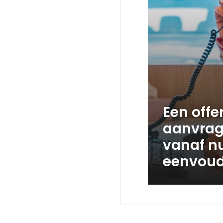
Een offe
aanvrag
vanaf n
eenvoud