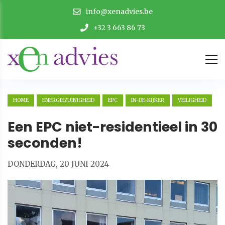
info@xenadvies.be
+32 3 663 86 73
HOME
ENERGIEZUINIGHEID
EPC
IN-DE-KIJKER
VEILIGHEID
Een EPC niet-residentieel in 30
seconden!
DONDERDAG, 20 JUNI 2024