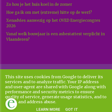
Zo hou je het huis koel in de zomer
Hoe ga ik om met (extreme) hitte op de werf?
Xenadvies aanwezig op het OVED Energiecongres
2026
Vanaf welk bouwjaar is een asbestattest verplicht in
Vlaanderen?
Copyright All Rights Reserved © 2026 Xenadvies
This site uses cookies from Google to deliver its
Algemene voorwaarden en privacy policy
services and to analyze traffic. Your IP address
UP-TO-DATE WebDesign
and user-agent are shared with Google along with
performance and security metrics to ensure
quality of service, generate usage statistics, and to
detect and address abuse.
LEARN MORE
GOT IT