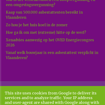
een omgevingsvergunning?
Kaap van 500.000 asbestattesten bereikt in
Vlaanderen
Zo hou je het huis koel in de zomer
Hoe ga ik om met (extreme) hitte op de werf?
Xenadvies aanwezig op het OVED Energiecongres
2026
Vanaf welk bouwjaar is een asbestattest verplicht in
Vlaanderen?
Copyright All Rights Reserved © 2026 Xenadvies
This site uses cookies from Google to deliver its
Algemene voorwaarden en privacy policy
services and to analyze traffic. Your IP address
UP-TO-DATE WebDesign
and user-agent are shared with Google along with