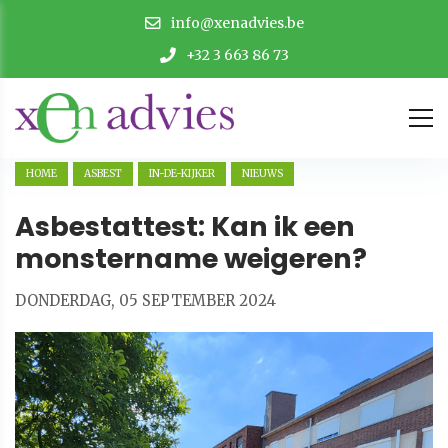
info@xenadvies.be
+32 3 663 86 73
HOME
ASBEST
IN-DE-KIJKER
NIEUWS
Asbestattest: Kan ik een
monstername weigeren?
DONDERDAG, 05 SEPTEMBER 2024