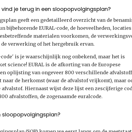
 vind je terug in een sloopopvolgingsplan?
gsplan geeft een gedetailleerd overzicht van de benam
hun bijbehorende EURAL-code, de hoeveelheden, locaties
esbetreffende materialen voorkomen, de verwerkings
 de verwerking of het hergebruik ervan.
code' is je waarschijnlijk nog onbekend, maar het is
et science! EURAL is de afkorting van de Europese
 een oplijsting van ongeveer 800 verschillende afvalstof
 naar de herkomst (waar de afvalstof vrijkomt), maar o
 afvalstof. Hiernaast wijst deze lijst een zescijferige co
800 afvalstoffen, de zogenaamde euralcode.
n sloopopvolgingsplan?
lgingsplan (SOP) komen we eerst langs om de meetstaat