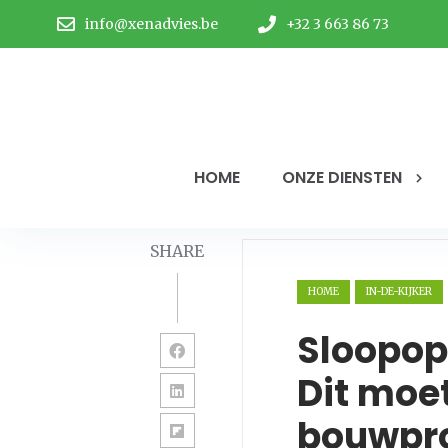
info@xenadvies.be
+32 3 663 86 73
HOME
ONZE DIENSTEN
SHARE
HOME
IN-DE-KIJKER
Sloopop
Dit moe
bouwpro