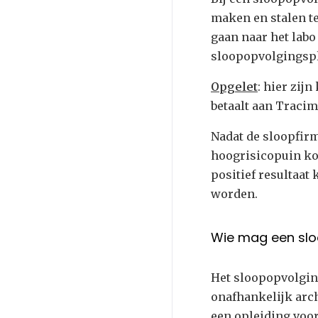
maken en stalen t
gaan naar het lab
sloopopvolgingspl
Opgelet
: hier zij
betaalt aan Tracim
Nadat de sloopfirm
hoogrisicopuin ko
positief resultaat 
worden.
Wie mag een slo
Het sloopopvolgin
onafhankelijk arch
een opleiding voo