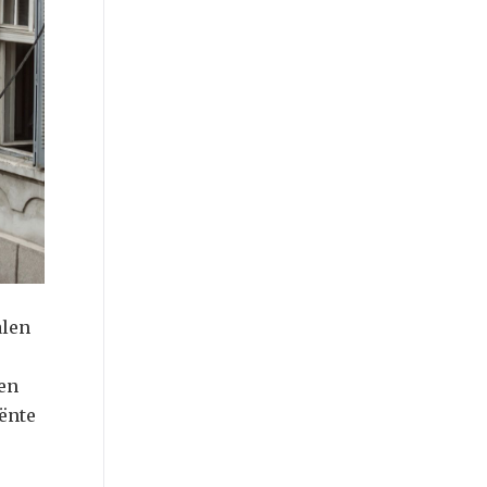
alen
 en
iënte