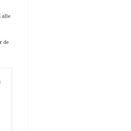
 alle
r de
s