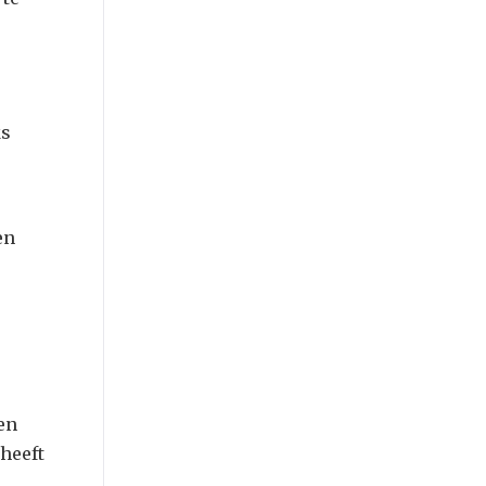
ks
en
en
heeft