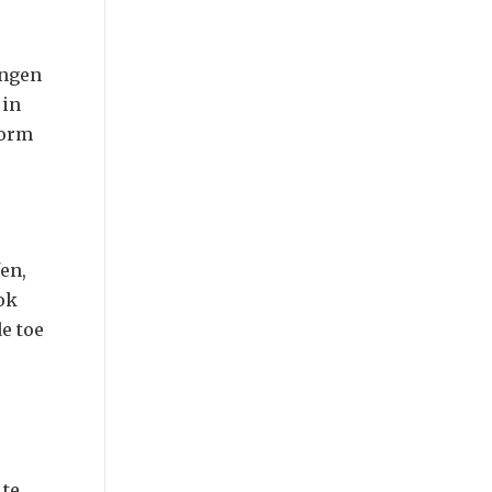
ingen
 in
vorm
fen,
ok
de toe
 te