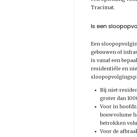
Tracimat.
Is een sloopopvo
Een sloopopvolging
gebouwen of infr
is vanaf een bepa
residentiële en ni
sloopopvolgingspl
Bij niet-resid
groter dan 10
Voor in hoofdz
bouwvolume hee
betrokken vol
Voor de afbraa