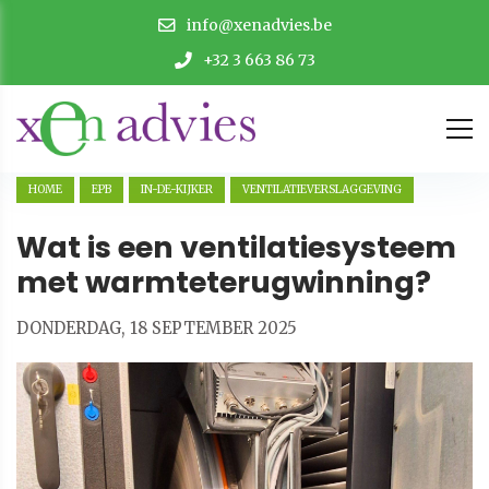
info@xenadvies.be
+32 3 663 86 73
HOME
EPB
IN-DE-KIJKER
VENTILATIEVERSLAGGEVING
Wat is een ventilatiesysteem
met warmteterugwinning?
DONDERDAG, 18 SEPTEMBER 2025