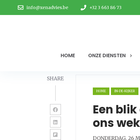
info@xenadvies.be
+32 3 663 86 73
HOME
ONZE DIENSTEN
SHARE
HOME
IN-DE-KIJKER
Een bli
ons wek
DONDERDAG, 26 M