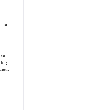
t aan
Dat
rleg
 maar