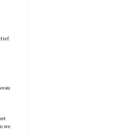
tief
iveau
met
en we