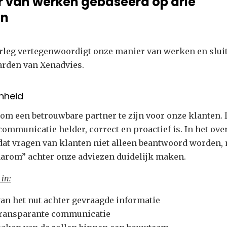
 van werken gebaseerd op drie
en
erleg vertegenwoordigt onze manier van werken en slui
arden van Xenadvies.
enheid
om een betrouwbare partner te zijn voor onze klanten. 
communicatie helder, correct en proactief is. In het ove
dat vragen van klanten niet alleen beantwoord worden,
aarom” achter onze adviezen duidelijk maken.
 in:
van het nut achter gevraagde informatie
 transparante communicatie