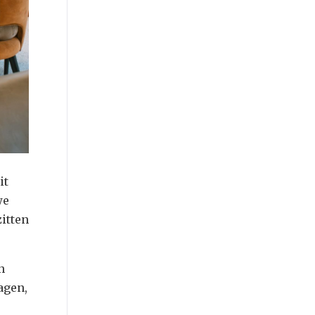
it
we
zitten
n
agen,