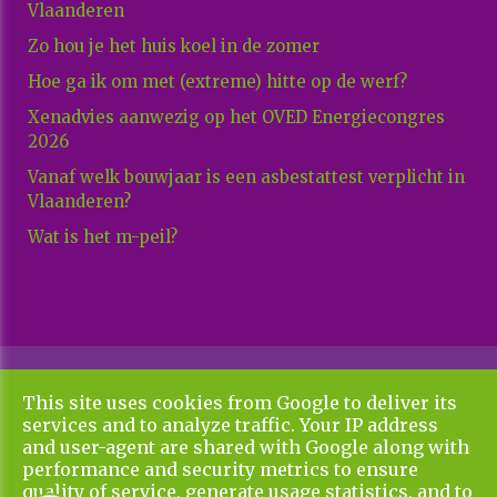
Vlaanderen
Zo hou je het huis koel in de zomer
Hoe ga ik om met (extreme) hitte op de werf?
Xenadvies aanwezig op het OVED Energiecongres
2026
Vanaf welk bouwjaar is een asbestattest verplicht in
Vlaanderen?
Wat is het m-peil?
Copyright All Rights Reserved © 2026 Xenadvies
This site uses cookies from Google to deliver its
Algemene voorwaarden en privacy policy
services and to analyze traffic. Your IP address
UP-TO-DATE WebDesign
and user-agent are shared with Google along with
performance and security metrics to ensure
quality of service, generate usage statistics, and to