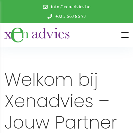
info@xenadvies.be
+32 3 663 86 73
Welkom bij
Xenadvies –
Jouw Partner