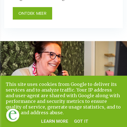
ONTDEK MEER
This site uses cookies from Google to deliver its
services and to analyze traffic. Your IP address
and user-agent are shared with Google along with
performance and security metrics to ensure
quality of service, generate usage statistics, and to
detect and address abuse.
LEARN MORE
GOT IT