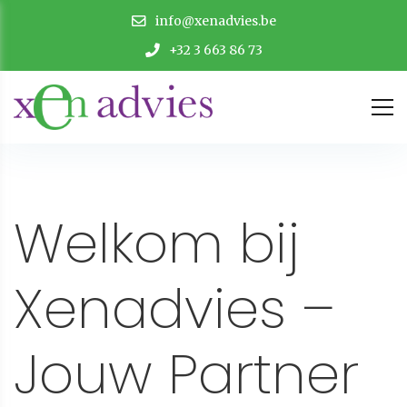
info@xenadvies.be
+32 3 663 86 73
Welkom bij
Xenadvies –
Jouw Partner