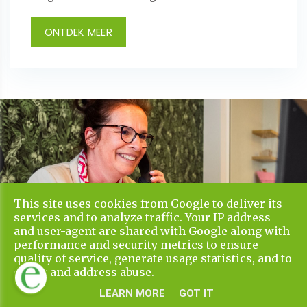
ONTDEK MEER
This site uses cookies from Google to deliver its
services and to analyze traffic. Your IP address
and user-agent are shared with Google along with
performance and security metrics to ensure
quality of service, generate usage statistics, and to
detect and address abuse.
LEARN MORE
GOT IT