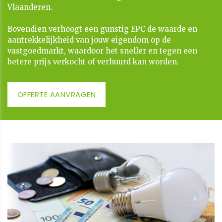
Vlaanderen.
​​​​​​​Bovendien verhoogt een gunstig EPC de waarde en
aantrekkelijkheid van jouw eigendom op de
vastgoedmarkt, waardoor het sneller en tegen een
betere prijs verkocht of verhuurd kan worden.
OFFERTE AANVRAGEN