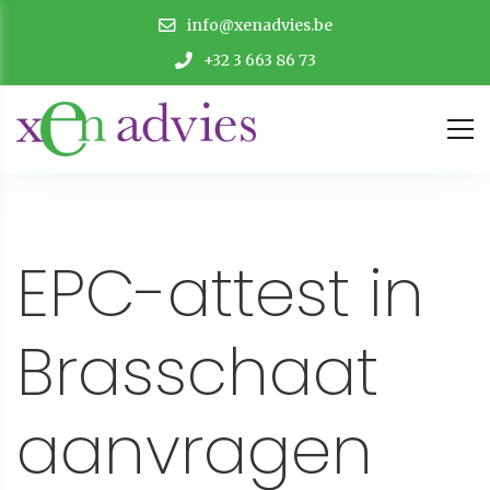
info@xenadvies.be
+32 3 663 86 73
EPC-attest in
Brasschaat
aanvragen