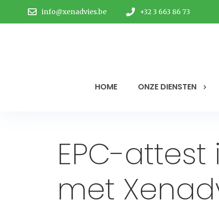
info@xenadvies.be
+32 3 663 86 73
HOME
ONZE DIENSTEN
EPC-attest
met Xenad