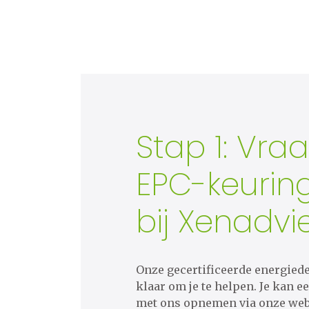
Stap 1: Vra
EPC-keurin
bij Xenadvi
Onze gecertificeerde energied
klaar om je te helpen. Je kan 
met ons opnemen via onze web