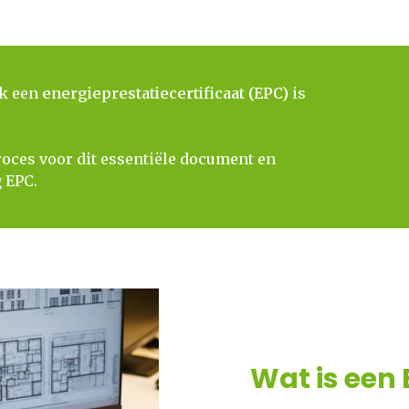
jk een
energieprestatiecertificaat (EPC)
is
agproces voor dit essentiële document en
 EPC.
Wat is een