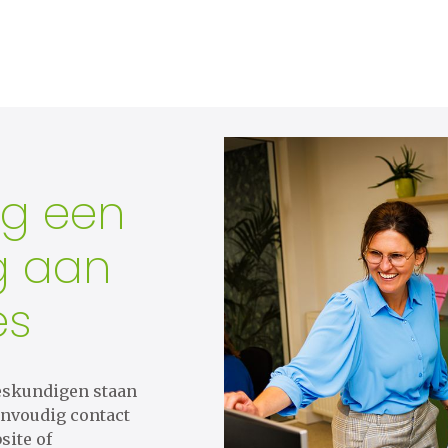
ag een
g aan
es
eskundigen staan
eenvoudig contact
site of