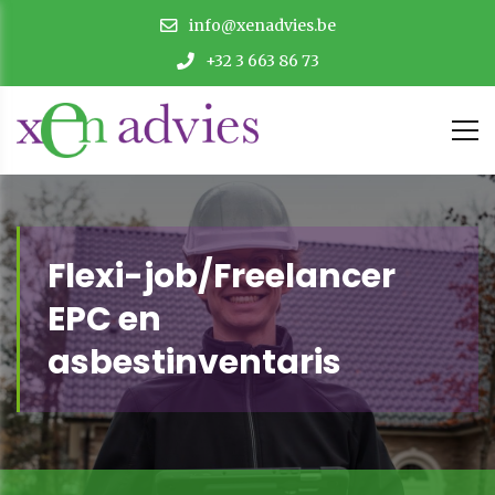
info@xenadvies.be
+32 3 663 86 73
Flexi-job/Freelancer
EPC en
asbestinventaris