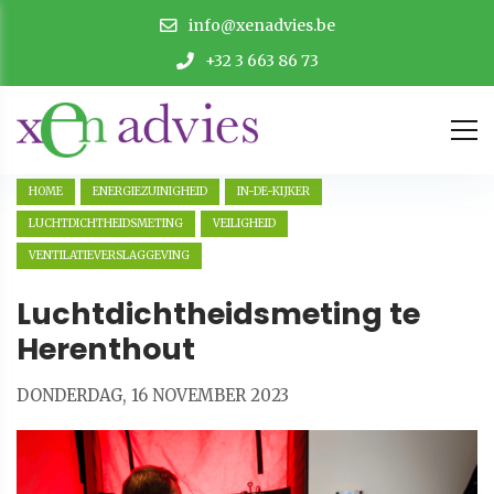
info@xenadvies.be
+32 3 663 86 73
HOME
ENERGIEZUINIGHEID
IN-DE-KIJKER
LUCHTDICHTHEIDSMETING
VEILIGHEID
VENTILATIEVERSLAGGEVING
Luchtdichtheidsmeting te
Herenthout
DONDERDAG, 16 NOVEMBER 2023