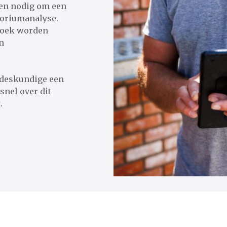
gen nodig om een
toriumanalyse.
zoek worden
n
bestdeskundige een
snel over dit
.