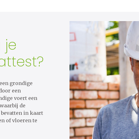
 je
attest?
 een grondige
 door een
dige voert een
 waarbij de
 bevatten in kaart
 of vloeren te