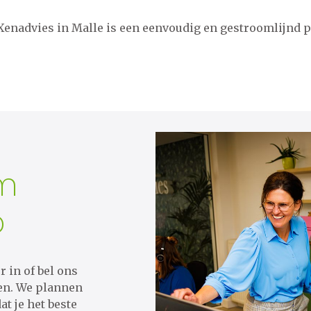
 Xenadvies in Malle is een eenvoudig en gestroomlijnd p
em
p
 in of bel ons
en. We plannen
t je het beste