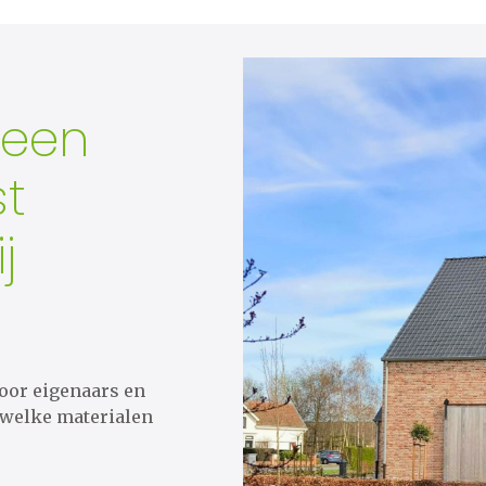
 een
st
j
voor eigenaars en
 welke materialen